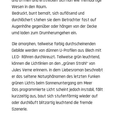
und öffnen und erstrecken sich nun wie fremdartige
Wesen in den Raum.
Bedruckt, bunt bemalt, sich auflösend und
durchlöchert stehen sie dem Betrachter fast auf
Augenhöhe gegenüber oder hängen von der Decke
umd laden zum Drumherumgehen ein.
Die amorphen, teilweise farbig durchscheinenden
Gebilde werden von dünnen U-Profilen aus Blech mit
LED- Röhren durchkreuzt. Teilweise grün leuchtend,
können die Lichtlinien an den „grünen Strahl“ von
Jules Verne erinnern. In dem Liebesroman beschreibt
er das seltene Naturphänomen des letzten Funken
grünen Lichts beim Sonnenuntergang am Meer
Das programmierte Licht scheint jedoch instabil, fällt
kurzzeitig aus, baut sich stufenförmig wieder auf
oder durchläuft blitzartig leuchtend die fremde
Szenerie.